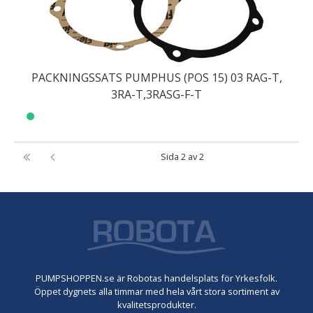
PACKNINGSSATS PUMPHUS (POS 15) 03 RAG-T,
3RA-T,3RASG-F-T
Sida 2 av 2
PUMPSHOPPEN.se är Robotas handelsplats för Yrkesfolk.
Öppet dygnets alla timmar med hela vårt stora sortiment av
kvalitetsprodukter.