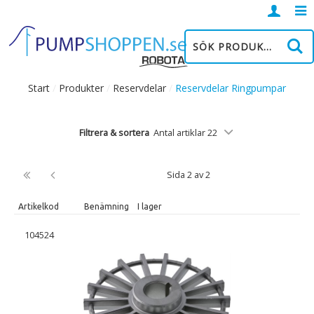
Logga
in
Start
/
Produkter
/
Reservdelar
/
Reservdelar Ringpumpar
Filtrera & sortera
Antal artiklar 22
Sida 2 av 2
Artikelkod
Benämning
I lager
104524