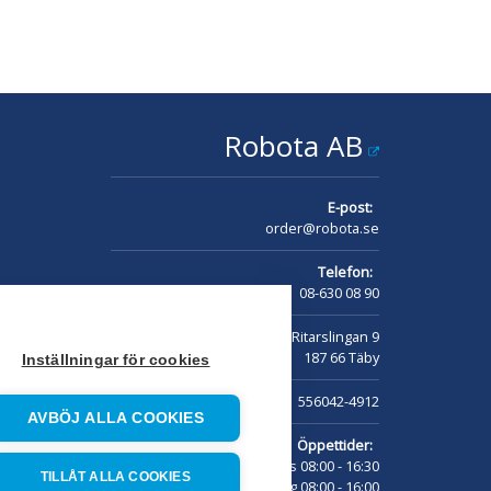
Robota AB
E-post:
order@robota.se
Telefon:
08-630 08 90
Adress:
Ritarslingan 9
187 66 Täby
Inställningar för cookies
Org.nr:
556042-4912
AVBÖJ ALLA COOKIES
Öppettider:
Mån - Tors 08:00 - 16:30
TILLÅT ALLA COOKIES
Fredag 08:00 - 16:00