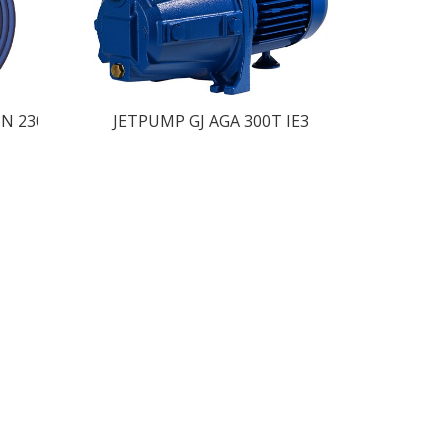
PSKARVSÄNDE
IN 230/400V MOTORER RUND KONTAKT-KRYMPSKARVSÄN
JETPUMP GJ AGA 300T IE3