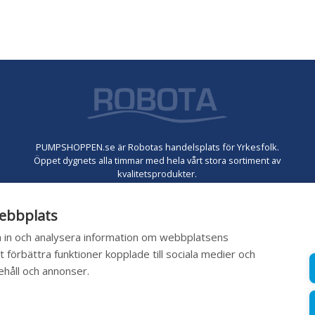
PUMPSHOPPEN.se är Robotas handelsplats för Yrkesfolk.
Öppet dygnets alla timmar med hela vårt stora sortiment av
kvalitetsprodukter.
Vår kompetens ingår i priset. Välkommen att
ansöka om konto
ebbplats
nu.
la in och analysera information om webbplatsens
 förbättra funktioner kopplade till sociala medier och
ehåll och annonser.