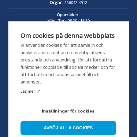
Org.nr:
556042-4912
Öppettider:
Mån - Tors 08:00 - 16:30
Fredag 08:00 - 16:00
Lunch 12:00 - 13:00
Om cookies på denna webbplats
pumpshoppen.se 24/7
Vi använder cookies för att samla in och
analysera information om webbplatsens
prestanda och användning, för att förbättra
funktioner kopplade till sociala medier och för
Kundservice
att förbättra och anpassa innehåll och
annonser.
Hjälp
Läs mer
FAQ
Försäljningsvillkor
Inställningar för cookies
Huvudleverantörer
AVBÖJ ALLA COOKIES
Servicepartners