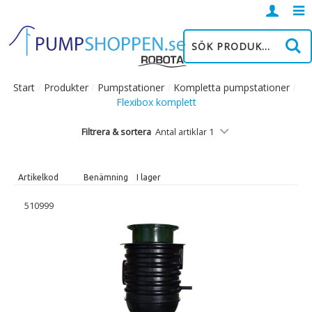
Logga
in
Start
/
Produkter
/
Pumpstationer
/
Kompletta pumpstationer
/
Flexibox komplett
Filtrera & sortera
Antal artiklar 1
Artikelkod
Benämning
I lager
510999