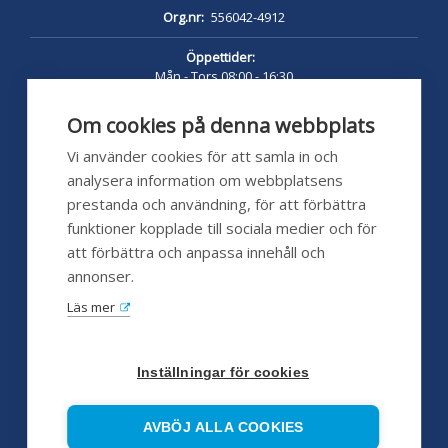
Org.nr:
556042-4912
Öppettider:
Mån - Tors 08:00 - 16:30
Fredag 08:00 - 16:00
Lunch 12:00 - 13:00
Om cookies på denna webbplats
pumpshoppen.se 24/7
Vi använder cookies för att samla in och
analysera information om webbplatsens
prestanda och användning, för att förbättra
funktioner kopplade till sociala medier och för
Kundservice
att förbättra och anpassa innehåll och
annonser.
Hjälp
Läs mer
FAQ
Försäljningsvillkor
Inställningar för cookies
Huvudleverantörer
AVBÖJ ALLA COOKIES