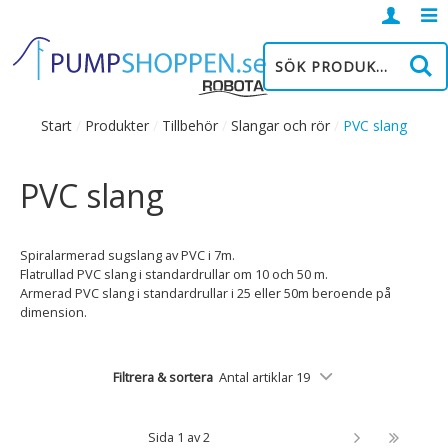
Logga
in
Start
/
Produkter
/
Tillbehör
/
Slangar och rör
/
PVC slang
PVC slang
Spiralarmerad sugslang av PVC i 7m.
Flatrullad PVC slang i standardrullar om 10 och 50 m.
Armerad PVC slang i standardrullar i 25 eller 50m beroende på
dimension.
Filtrera & sortera
Antal artiklar 19
Sida 1 av 2