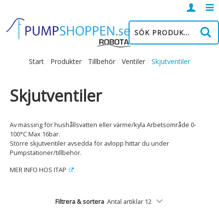
Logga
in
Start
/
Produkter
/
Tillbehör
/
Ventiler
/
Skjutventiler
Skjutventiler
Av mässing för hushållsvatten eller värme/kyla Arbetsområde 0-
100°C Max 16bar.
Större skjutventiler avsedda för avlopp hittar du under
Pumpstationer/tillbehör.
MER INFO HOS ITAP
Filtrera & sortera
Antal artiklar 12