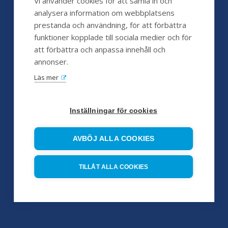
Vi använder cookies för att samla in och
analysera information om webbplatsens
prestanda och användning, för att förbättra
funktioner kopplade till sociala medier och för
Kundservice
att förbättra och anpassa innehåll och
annonser.
Hjälp
Läs mer
FAQ
Försäljningsvillkor
Inställningar för cookies
Huvudleverantörer
AVBÖJ ALLA COOKIES
Servicepartners
TILLÅT ALLA COOKIES
Referensobjekt
Pumpskola