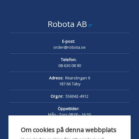
Robota AB
E-post:
order@robota.se
Telefon:
08-630 08 90
Adress:
Ritarslingan 9
187 66 Täby
Org.nr:
556042-4912
Öppettider:
Mån - Tors 08:00 - 16:30
Fredag 08:00 - 16:00
Lunch 12:00 - 13:00
Om cookies på denna webbplats
pumpshoppen.se 24/7