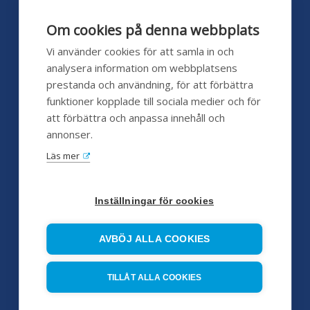
Fredag 08:00 - 16:00
Lunch 12:00 - 13:00
Om cookies på denna webbplats
pumpshoppen.se 24/7
Vi använder cookies för att samla in och
analysera information om webbplatsens
prestanda och användning, för att förbättra
funktioner kopplade till sociala medier och för
Kundservice
att förbättra och anpassa innehåll och
annonser.
Hjälp
Läs mer
FAQ
Försäljningsvillkor
Inställningar för cookies
Huvudleverantörer
AVBÖJ ALLA COOKIES
Servicepartners
TILLÅT ALLA COOKIES
Referensobjekt