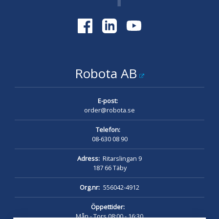
Robota AB
E-post:
order@robota.se
Telefon:
08-630 08 90
Adress:
Ritarslingan 9
187 66 Täby
Org.nr:
556042-4912
Öppettider:
Mån - Tors 08:00 - 16:30