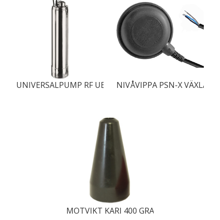
UNIVERSALPUMP RF UBE 80/20T MAN
NIVÅVIPPA PSN-X VÄXLAN
MOTVIKT KARI 400 GRAM SVART