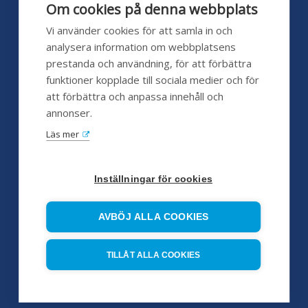
Lunch 12:00 - 13:00
Om cookies på denna webbplats
pumpshoppen.se 24/7
Vi använder cookies för att samla in och
analysera information om webbplatsens
prestanda och användning, för att förbättra
funktioner kopplade till sociala medier och för
Kundservice
att förbättra och anpassa innehåll och
annonser.
Hjälp
Läs mer
FAQ
Försäljningsvillkor
Inställningar för cookies
Huvudleverantörer
AVBÖJ ALLA COOKIES
Servicepartners
TILLÅT ALLA COOKIES
Referensobjekt
Pumpskola