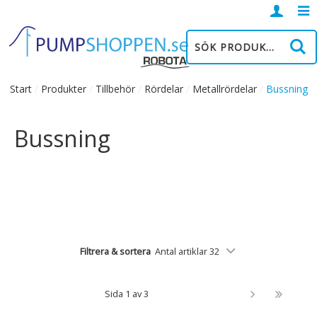
Logga
in
Start
/
Produkter
/
Tillbehör
/
Rördelar
/
Metallrördelar
/
Bussning
Bussning
Filtrera & sortera
Antal artiklar 32
Sida 1 av 3