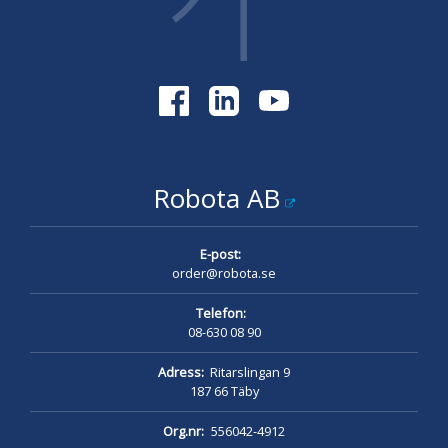
Robota AB
E-post:
order@robota.se
Telefon:
08-630 08 90
Adress:
Ritarslingan 9
187 66 Täby
Org.nr:
556042-4912