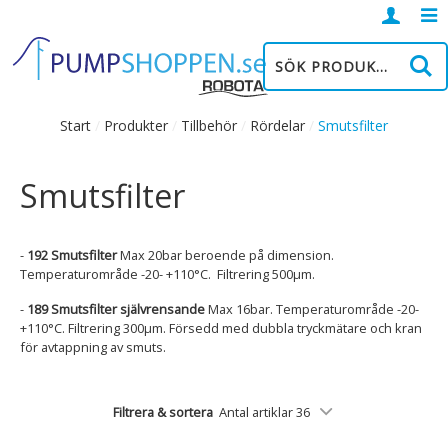
Logga
in
Start
/
Produkter
/
Tillbehör
/
Rördelar
/
Smutsfilter
Smutsfilter
-
192 Smutsfilter
Max 20bar beroende på dimension.
Temperaturområde -20- +110°C. Filtrering 500µm.
-
189 Smutsfilter självrensande
Max 16bar. Temperaturområde -20-
+110°C. Filtrering 300µm. Försedd med dubbla tryckmätare och kran
för avtappning av smuts.
Filtrera & sortera
Antal artiklar 36