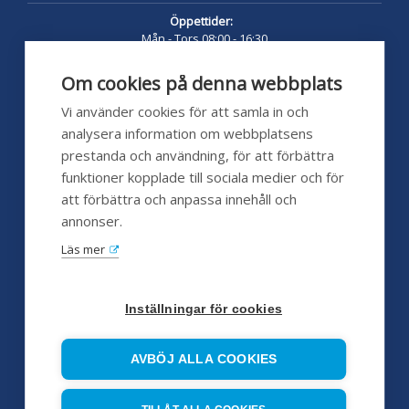
Öppettider:
Mån - Tors 08:00 - 16:30
Fredag 08:00 - 16:00
Lunch 12:00 - 13:00
Om cookies på denna webbplats
pumpshoppen.se 24/7
Vi använder cookies för att samla in och
analysera information om webbplatsens
prestanda och användning, för att förbättra
funktioner kopplade till sociala medier och för
Kundservice
att förbättra och anpassa innehåll och
annonser.
Hjälp
Läs mer
FAQ
Försäljningsvillkor
Inställningar för cookies
Huvudleverantörer
AVBÖJ ALLA COOKIES
Servicepartners