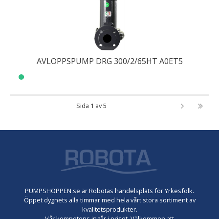
AVLOPPSPUMP DRG 300/2/65HT A0ET5
Sida 1 av 5
PUMPSHOPPEN.se är Robotas handelsplats för Yrkesfolk.
Öppet dygnets alla timmar med hela vårt stora sortiment av
kvalitetsprodukter.
Vår kompetens ingår i priset. Välkommen att