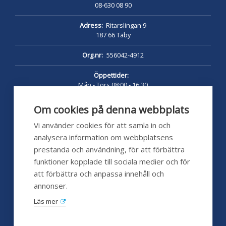
08-630 08 90
Adress:
Ritarslingan 9
187 66 Täby
Org.nr:
556042-4912
Öppettider:
Mån - Tors 08:00 - 16:30
Fredag 08:00 - 16:00
Lunch 12:00 - 13:00
Om cookies på denna webbplats
pumpshoppen.se 24/7
Vi använder cookies för att samla in och
analysera information om webbplatsens
prestanda och användning, för att förbättra
funktioner kopplade till sociala medier och för
Kundservice
att förbättra och anpassa innehåll och
annonser.
Hjälp
Läs mer
FAQ