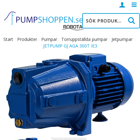
Logga
in
Start
/
Produkter
/
Pumpar
/
Torruppställda pumpar
/
Jetpumpar
/
JETPUMP GJ AGA 300T IE3