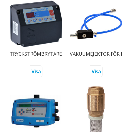
Självsugande konstruktion för snabb och enkel drift.
Klarar en sughöjd på upp till 8 meter vid korrekt installation på en
plan och säker yta.
Lätt och kompakt design för enkel hantering och transport.
Lämplig för hantering av rent vatten i allmänhet.
TRYCKSTRÖMBRYTARE DIGITAL SWITCHMATIC 2T 3X4
VAKUUMEJEKTOR FÖR LUFT
Visa
Visa