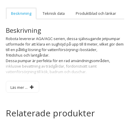
Beskrivning
Teknisk data
Produktblad och länkar
Beskrivning
Robota levererar AGA/AGC-serien, dessa självsugande jetpumpar
utformade för att klara en sughöjd på upp till 8 meter, vilket gör dem
till en pålitlig lösning för vattenförsörjning i bostäder,
fritidshus och lantgårdar.
Dessa pumpar är perfekta för en rad användningsområden,
inklusive bevattning av trädgårdar, fordonstvätt samt
vattenförsörjning till kök, badrum och duschar.
Pumpen är tillverkad av robust gjutjärn, vilket ger hög slitstyrka och
Läs mer ...
ökad motståndskraft mot påfrestningar som torrkörning och
överhettning.
Den är även utrustad med en Venturi-enhet (ejektor och diffusor) i
PPE + PS förstärkt med glasfiber för att säkerställa hög prestanda
Relaterade produkter
och hållbarhet.
Egenskaper och Fördelar: