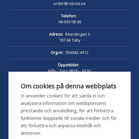
order@robota.se
Telefon:
08-630 08 90
Adress:
Ritarslingan 9
187 66 Täby
Org.nr:
556042-4912
Öppettider:
Mån - Tors 08:00 - 16:30
Fredag 08:00 - 16:00
Lunch 12:00 - 13:00
Om cookies på denna webbplats
pumpshoppen.se 24/7
Vi använder cookies för att samla in och
analysera information om webbplatsens
prestanda och användning, för att förbättra
funktioner kopplade till sociala medier och för
Kundservice
att förbättra och anpassa innehåll och
annonser.
Hjälp