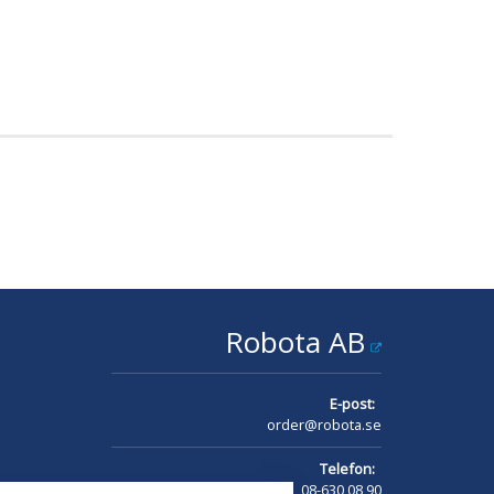
Robota AB
E-post:
order@robota.se
Telefon:
08-630 08 90