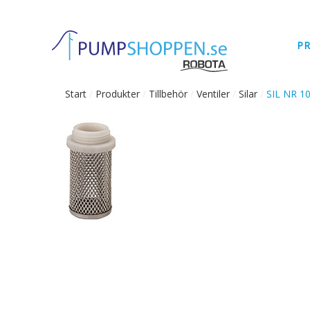
P
Start
/
Produkter
/
Tillbehör
/
Ventiler
/
Silar
/
SIL NR 1