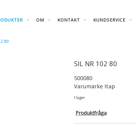
RODUKTER
OM
KONTAKT
KUNDSERVICE
02 80
SIL NR 102 80
500080
Varumärke
Itap
I lager
Produktfråga