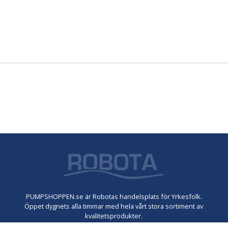
PUMPSHOPPEN.se är Robotas handelsplats för Yrkesfolk.
Öppet dygnets alla timmar med hela vårt stora sortiment av
kvalitetsprodukter.
Vår kompetens ingår i priset. Välkommen att