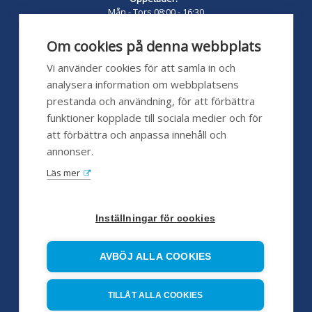
Mån - Tors 08:00 - 16:30
Fredag 08:00 - 16:00
Lunch 12:00 - 13:00
Om cookies på denna webbplats
pumpshoppen.se 24/7
Vi använder cookies för att samla in och
analysera information om webbplatsens
prestanda och användning, för att förbättra
funktioner kopplade till sociala medier och för
Kundservice
att förbättra och anpassa innehåll och
annonser.
Hjälp
Läs mer
FAQ
Försäljningsvillkor
Inställningar för cookies
Huvudleverantörer
AVBÖJ ALLA COOKIES
Servicepartners
TILLÅT ALLA COOKIES
Referensobjekt