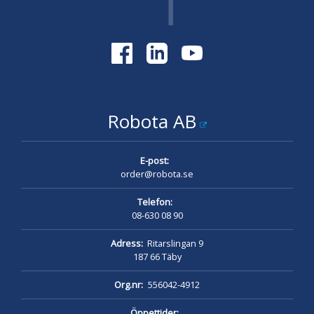
Robota AB
E-post:
order@robota.se
Telefon:
08-630 08 90
Adress:
Ritarslingan 9
187 66 Täby
Org.nr:
556042-4912
Öppettider: