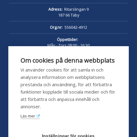
Adress:
Ritarslingan 9
187 66 Täby
Org.nr:
556042-4912
Öppettider:
Mån - Tors 08:00 - 16:30
Fredag 08:00 - 16:00
Lunch 12:00 - 13:00
Om cookies på denna webbplats
pumpshoppen.se 24/7
Vi använder cookies för att samla in och
analysera information om webbplatsens
prestanda och användning, för att förbättra
funktioner kopplade till sociala medier och för
Kundservice
att förbättra och anpassa innehåll och
annonser.
Hjälp
Läs mer
FAQ
Försäljningsvillkor
Inställningar för cookies