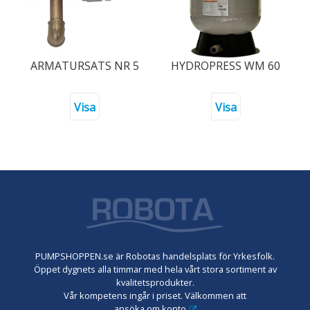
ARMATURSATS NR 5
HYDROPRESS WM 60
Visa
Visa
PUMPSHOPPEN.se är Robotas handelsplats för Yrkesfolk.
Öppet dygnets alla timmar med hela vårt stora sortiment av
kvalitetsprodukter.
Vår kompetens ingår i priset. Välkommen att
ansöka om konto