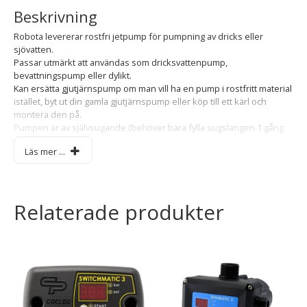
Beskrivning
Robota levererar rostfri jetpump för pumpning av dricks eller
sjövatten.
Passar utmärkt att användas som dricksvattenpump,
bevattningspump eller dylikt.
Kan ersätta gjutjärnspump om man vill ha en pump i rostfritt material
istället, byt ut din gamla gjutjärnspump eller köp till ett kärl och
montera den på.
Pumpen är av självsugande (behöver bara fylla sugslangen 1 gång
för funktion)
Läs mer ...
Använd er gärna av vår vakuumejektor art nr 987900
Relaterade produkter