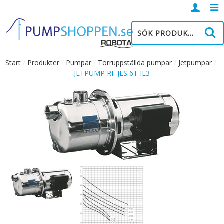
Logga
in
Start
/
Produkter
/
Pumpar
/
Torruppställda pumpar
/
Jetpumpar
/
JETPUMP RF JES 6T IE3