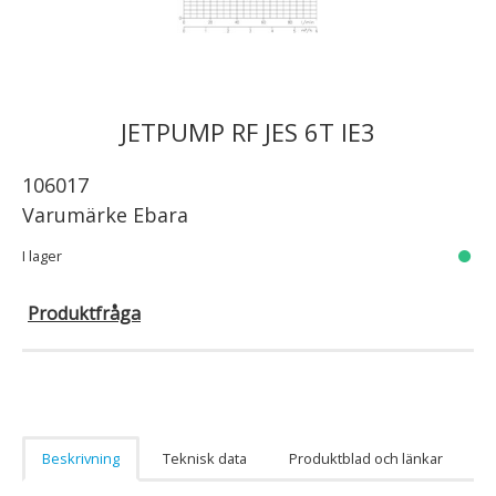
JETPUMP RF JES 6T IE3
106017
Varumärke
Ebara
I lager
Produktfråga
Beskrivning
Teknisk data
Produktblad och länkar