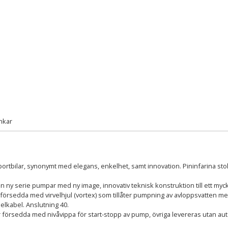
nkar
sportbilar, synonymt med elegans, enkelhet, samt innovation. Pininfarina st
en ny serie pumpar med ny image, innovativ teknisk konstruktion till ett myc
försedda med virvelhjul (vortex) som tillåter pumpning av avloppsvatten 
 elkabel. Anslutning 40.
 försedda med nivåvippa för start-stopp av pump, övriga levereras utan aut