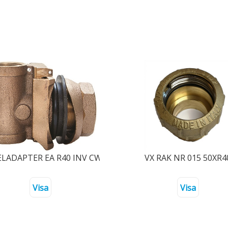
 VIPPA MOTVIKT OCH FÄSTE
LADAPTER EA R40 INV CW 625N BLYFRI
VX RAK NR 015 50XR4
Visa
Visa