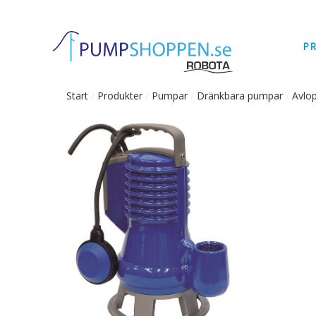
P
Start
/
Produkter
/
Pumpar
/
Dränkbara pumpar
/
Avlo