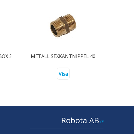
X 250 LITER MED RÖR R40 UTV
METALL SEXKANTNIPPEL 40
Visa
Robota AB